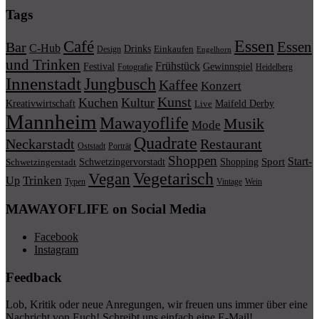
Tags
Essen
Café
Essen
Bar
C-Hub
Drinks
Einkaufen
Design
Engelhorn
und Trinken
Frühstück
Festival
Gewinnspiel
Fotografie
Heidelberg
Innenstadt
Jungbusch
Kaffee
Konzert
Kunst
Kuchen
Kultur
Kreativwirtschaft
Maifeld Derby
Live
Mannheim
Mawayoflife
Musik
Mode
Quadrate
Neckarstadt
Restaurant
Porträt
Oststadt
Shoppen
Start-
Schwetzingervorstadt
Shopping
Sport
Schwetzingerstadt
Vegetarisch
Vegan
Trinken
Up
Typen
Wein
Vintage
MAWAYOFLIFE on Social Media
Facebook
Instagram
Feedback
Lob, Kritik oder neue Anregungen, wir freuen uns immer über eine
Nachricht von Euch! Schreibt uns einfach eine E-Mail!