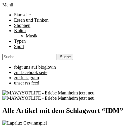
Menü
Startseite
Essen und Trinken
Shoppen
Kultur
Musik
Typen
Sport
folgt uns auf bloglovin
zur facebook seite
zur instagram
unser rss feed
Alle Artikel mit dem Schlagwort “
IDM
”