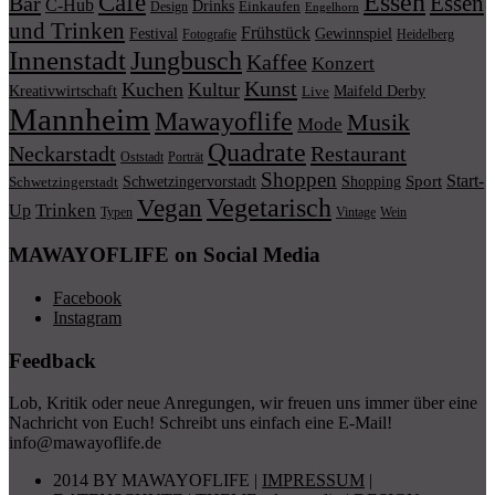
Essen
Café
Essen
Bar
C-Hub
Drinks
Einkaufen
Design
Engelhorn
und Trinken
Frühstück
Festival
Gewinnspiel
Fotografie
Heidelberg
Innenstadt
Jungbusch
Kaffee
Konzert
Kunst
Kuchen
Kultur
Kreativwirtschaft
Maifeld Derby
Live
Mannheim
Mawayoflife
Musik
Mode
Quadrate
Neckarstadt
Restaurant
Porträt
Oststadt
Shoppen
Start-
Schwetzingervorstadt
Shopping
Sport
Schwetzingerstadt
Vegetarisch
Vegan
Trinken
Up
Typen
Wein
Vintage
MAWAYOFLIFE on Social Media
Facebook
Instagram
Feedback
Lob, Kritik oder neue Anregungen, wir freuen uns immer über eine
Nachricht von Euch! Schreibt uns einfach eine E-Mail!
info@mawayoflife.de
2014 BY MAWAYOFLIFE
|
IMPRESSUM
|