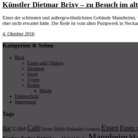
Künstler Dietmar Brixy – zu Besuch im a
Eines der schönsten und außergewöhnlichsten Gebäude Mannheims, vie
eher nicht erwartet hätte. Die Rede ist vom alten Pumpwerk in Necka
4. Oktober 2016
Kategorien & Seiten
Blog
Essen und Trinken
Shoppen
Sport
Typen
Kultur
Musik
Datenschutz
Impressum
Tags
Essen
Café
Essen 
Bar
C-Hub
Drinks
Einkaufen
Design
Engelhorn
Mannheim
Ma
Kunst
Kuchen
Kultur