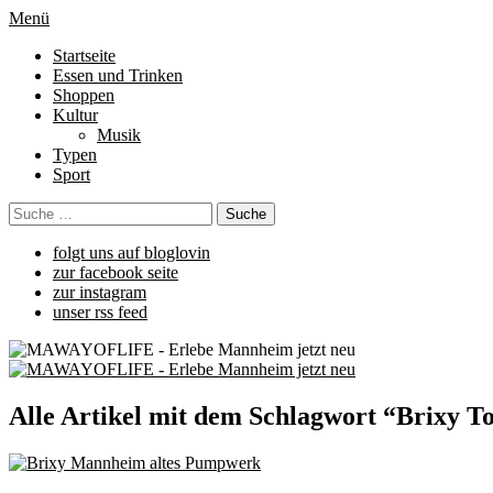
Menü
Startseite
Essen und Trinken
Shoppen
Kultur
Musik
Typen
Sport
folgt uns auf bloglovin
zur facebook seite
zur instagram
unser rss feed
Alle Artikel mit dem Schlagwort “
Brixy T