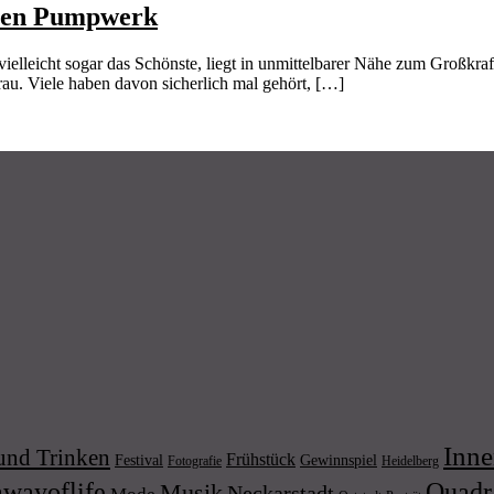
lten Pumpwerk
lleicht sogar das Schönste, liegt in unmittelbarer Nähe zum Großkraf
rau. Viele haben davon sicherlich mal gehört, […]
Inne
und Trinken
Frühstück
Festival
Gewinnspiel
Fotografie
Heidelberg
wayoflife
Quadr
Musik
Neckarstadt