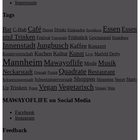
Impressum
Tags
Essen
Café
Essen
Bar
C-Hub
Drinks
Einkaufen
Design
Engelhorn
und Trinken
Frühstück
Festival
Gewinnspiel
Fotografie
Heidelberg
Innenstadt
Jungbusch
Kaffee
Konzert
Kunst
Kuchen
Kultur
Kreativwirtschaft
Maifeld Derby
Live
Mannheim
Mawayoflife
Musik
Mode
Quadrate
Neckarstadt
Restaurant
Porträt
Oststadt
Shoppen
Start-
Schwetzingervorstadt
Shopping
Sport
Schwetzingerstadt
Vegetarisch
Vegan
Trinken
Up
Typen
Wein
Vintage
MAWAYOFLIFE on Social Media
Facebook
Instagram
Feedback