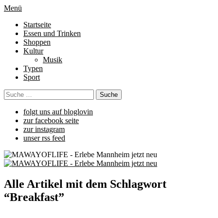
Menü
Startseite
Essen und Trinken
Shoppen
Kultur
Musik
Typen
Sport
folgt uns auf bloglovin
zur facebook seite
zur instagram
unser rss feed
Alle Artikel mit dem Schlagwort
“
Breakfast
”