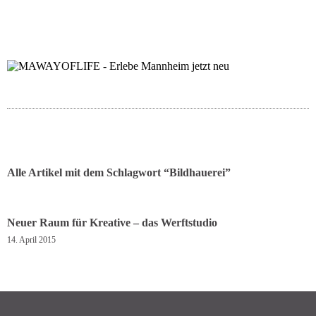
folgt uns auf bloglov
zur facebook se
zur inst
uns
Alle Artikel mit dem Schlagwort “
Bildhauerei
”
Neuer Raum für Kreative – das Werftstudio
14. April 2015