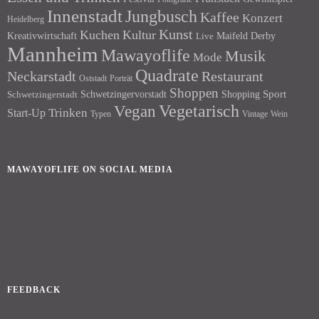
Innenstadt
Jungbusch
Kaffee
Konzert
Heidelberg
Kunst
Kuchen
Kultur
Kreativwirtschaft
Maifeld Derby
Live
Mannheim
Mawayoflife
Musik
Mode
Quadrate
Neckarstadt
Restaurant
Porträt
Oststadt
Shoppen
Schwetzingervorstadt
Shopping
Sport
Schwetzingerstadt
Vegetarisch
Vegan
Trinken
Start-Up
Typen
Wein
Vintage
MAWAYOFLIFE ON SOCIAL MEDIA
Facebook
Instagram
FEEDBACK