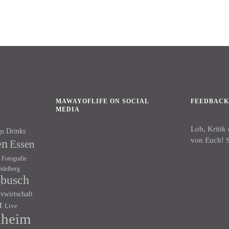
MAWAYOFLIFE ON SOCIAL
FEEDBAC
MEDIA
Lob, Kritik
Drinks
gn
Facebook
Instagram
von Euch! S
en
Essen
Fotografie
idelberg
gbusch
ivwirtschaft
t
Live
heim