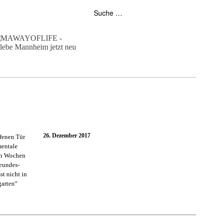
folgt uns auf bloglovin
zur facebook seite
zur instagram
unser rss feed
26. Dezember 2017
ffenen Tür
mentale
ren Wochen
eundes-
t nicht in
garten“