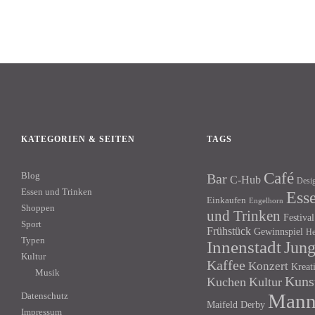
KATEGORIEN & SEITEN
TAGS
Café
Blog
Bar
C-Hub
Desi
Essen und Trinken
Ess
Einkaufen
Engelhorn
Shoppen
und Trinken
Festival
Sport
Frühstück
Gewinnspiel
He
Typen
Innenstadt
Jun
Kultur
Kaffee
Konzert
Kreat
Musik
Kuns
Kuchen
Kultur
Mann
Datenschutz
Maifeld Derby
Impressum