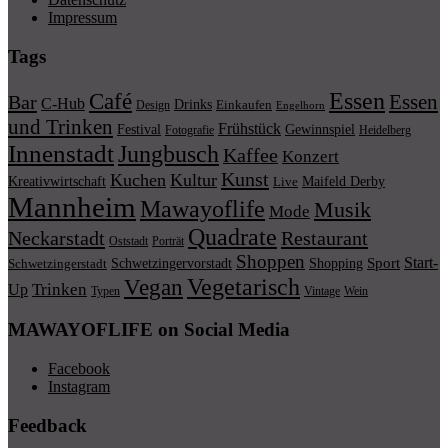
Impressum
Tags
Essen
Café
Essen
Bar
C-Hub
Drinks
Einkaufen
Design
Engelhorn
und Trinken
Frühstück
Festival
Gewinnspiel
Fotografie
Heidelberg
Innenstadt
Jungbusch
Kaffee
Konzert
Kunst
Kuchen
Kultur
Kreativwirtschaft
Maifeld Derby
Live
Mannheim
Mawayoflife
Musik
Mode
Quadrate
Neckarstadt
Restaurant
Porträt
Oststadt
Shoppen
Start-
Schwetzingervorstadt
Shopping
Sport
Schwetzingerstadt
Vegetarisch
Vegan
Trinken
Up
Typen
Wein
Vintage
MAWAYOFLIFE on Social Media
Facebook
Instagram
Feedback