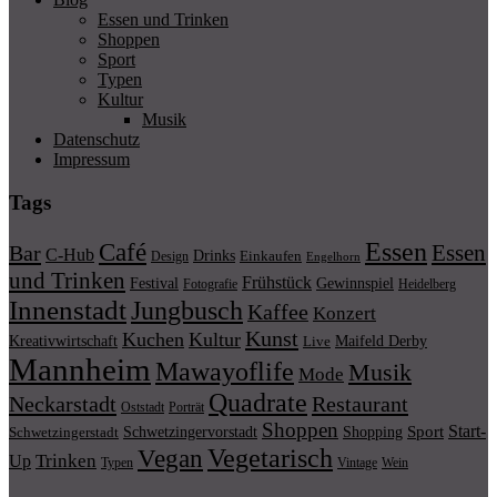
Essen und Trinken
Shoppen
Sport
Typen
Kultur
Musik
Datenschutz
Impressum
Tags
Essen
Café
Essen
Bar
C-Hub
Drinks
Einkaufen
Design
Engelhorn
und Trinken
Frühstück
Festival
Gewinnspiel
Fotografie
Heidelberg
Innenstadt
Jungbusch
Kaffee
Konzert
Kunst
Kuchen
Kultur
Kreativwirtschaft
Maifeld Derby
Live
Mannheim
Mawayoflife
Musik
Mode
Quadrate
Neckarstadt
Restaurant
Porträt
Oststadt
Shoppen
Start-
Schwetzingervorstadt
Shopping
Sport
Schwetzingerstadt
Vegetarisch
Vegan
Trinken
Up
Typen
Wein
Vintage